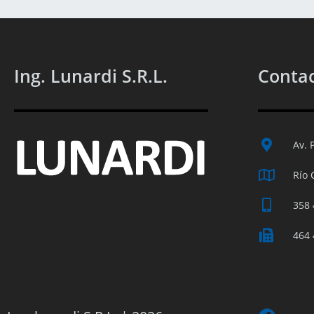
Ing. Lunardi S.R.L.
Conta
Av. 
Río 
358 
464 