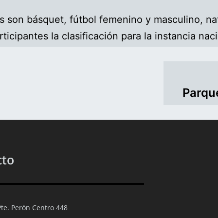
as son básquet, fútbol femenino y masculino, nat
rticipantes la clasificación para la instancia n
Parque
cto
Pte. Perón Centro 448